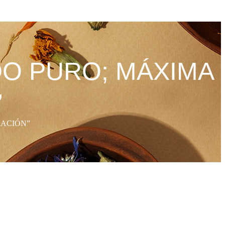
O PURO; MÁXIMA
”
RACIÓN”