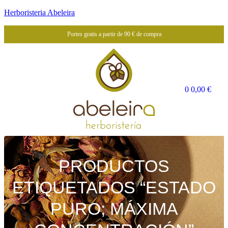
Herboristeria Abeleira
Portes gratis a partir de 90 € de compra
0
0,00
€
PRODUCTOS
ETIQUETADOS “ESTADO
PURO; MÁXIMA