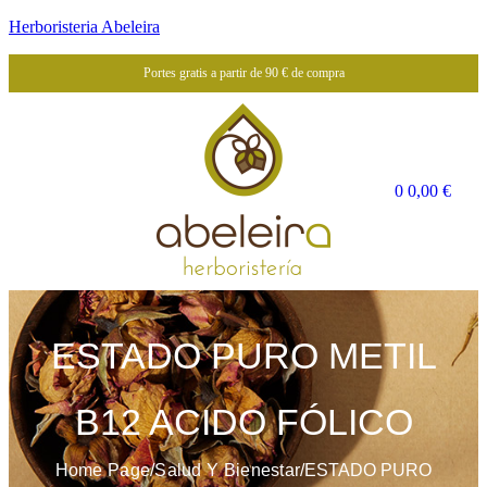
Herboristeria Abeleira
Portes gratis a partir de 90 € de compra
0
0,00
€
ESTADO PURO METIL
B12 ACIDO FÓLICO
Home Page
/
Salud Y Bienestar
/
ESTADO PURO