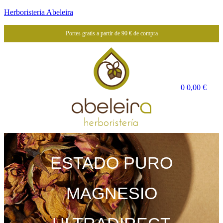
Herboristeria Abeleira
Portes gratis a partir de 90 € de compra
0
0,00
€
ESTADO PURO
MAGNESIO