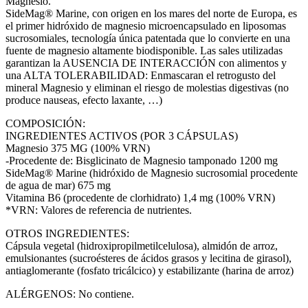
Magnesio.
SideMag® Marine, con origen en los mares del norte de Europa, es
el primer hidróxido de magnesio microencapsulado en liposomas
sucrosomiales, tecnología única patentada que lo convierte en una
fuente de magnesio altamente biodisponible. Las sales utilizadas
garantizan la AUSENCIA DE INTERACCIÓN con alimentos y
una ALTA TOLERABILIDAD: Enmascaran el retrogusto del
mineral Magnesio y eliminan el riesgo de molestias digestivas (no
produce nauseas, efecto laxante, …)
COMPOSICIÓN:
INGREDIENTES ACTIVOS (POR 3 CÁPSULAS)
Magnesio 375 MG (100% VRN)
-Procedente de: Bisglicinato de Magnesio tamponado 1200 mg
SideMag® Marine (hidróxido de Magnesio sucrosomial procedente
de agua de mar) 675 mg
Vitamina B6 (procedente de clorhidrato) 1,4 mg (100% VRN)
*VRN: Valores de referencia de nutrientes.
OTROS INGREDIENTES:
Cápsula vegetal (hidroxipropilmetilcelulosa), almidón de arroz,
emulsionantes (sucroésteres de ácidos grasos y lecitina de girasol),
antiaglomerante (fosfato tricálcico) y estabilizante (harina de arroz)
ALÉRGENOS: No contiene.