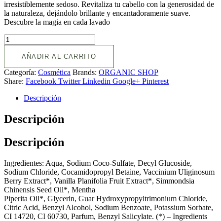
irresistiblemente sedoso. Revitaliza tu cabello con la generosidad de
la naturaleza, dejándolo brillante y encantadoramente suave.
Descubre la magia en cada lavado
AÑADIR AL CARRITO
Categoría:
Cosmética
Brands:
ORGANIC SHOP
Share:
Facebook
Twitter
Linkedin
Google+
Pinterest
Descripción
Descripción
Descripción
Ingredientes: Aqua, Sodium Coco-Sulfate, Decyl Glucoside,
Sodium Chloride, Cocamidopropyl Betaine, Vaccinium Uliginosum
Berry Extract*, Vanilla Planifolia Fruit Extract*, Simmondsia
Chinensis Seed Oil*, Mentha
Piperita Oil*, Glycerin, Guar Hydroxypropyltrimonium Chloride,
Citric Acid, Benzyl Alcohol, Sodium Benzoate, Potassium Sorbate,
CI 14720, CI 60730, Parfum, Benzyl Salicylate. (*) – Ingredients