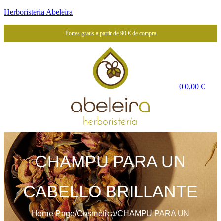
Herboristeria Abeleira
Portes gratis a partir de 90 € de compra
0
0,00
€
CHAMPU PARA UN
CABELLO BRILLANTE
Home Page
/
Cosmética
/
CHAMPU PARA UN