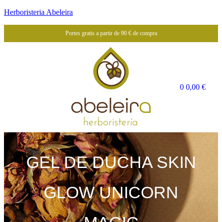
Herboristeria Abeleira
Portes gratis a partir de 90 € de compra
0
0,00
€
GEL DE DUCHA SKIN
GLOW UNICORN