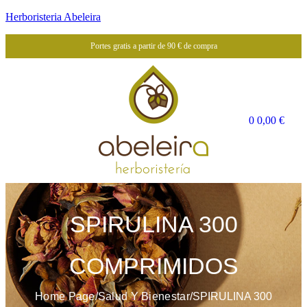
Herboristeria Abeleira
Portes gratis a partir de 90 € de compra
0
0,00
€
SPIRULINA 300
COMPRIMIDOS
Home Page
/
Salud Y Bienestar
/
SPIRULINA 300