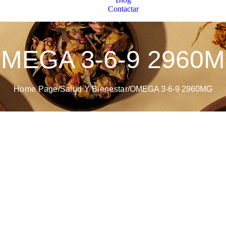
Contactar
MEGA 3-6-9 2960
Home Page
/
Salud Y Bienestar
/
OMEGA 3-6-9 2960MG